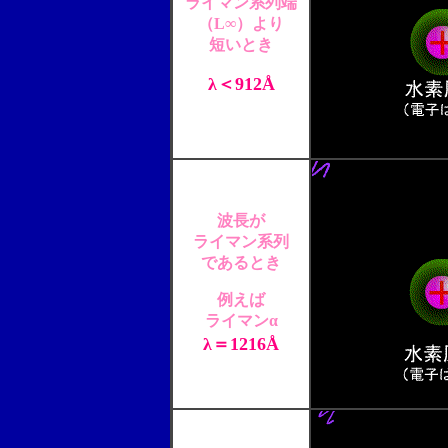
ライマン系列端
（L∞）より
短いとき
λ＜912Å
波長が
ライマン系列
であるとき
例えば
ライマンα
λ＝1216Å