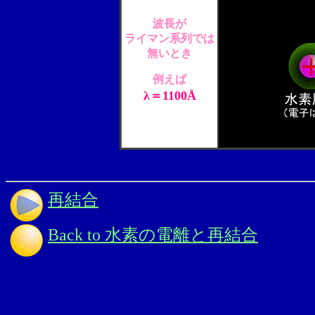
波長が
ライマン系列では
無いとき
例えば
λ＝1100Å
再結合
Back to 水素の電離と再結合