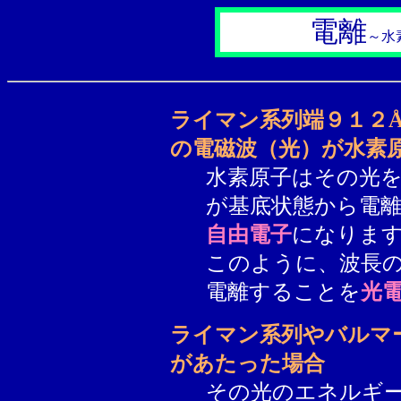
電離
～水
ライマン系列端９１２
の電磁波（光）が水素
水素原子はその光
が基底状態から電
自由電子
になりま
このように、波長
電離することを
光
ライマン系列やバルマ
があたった場合
その光のエネルギ